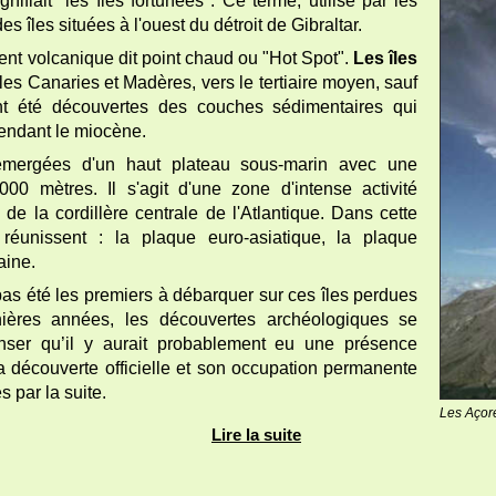
ifiait "les îles fortunées". Ce terme, utilisé par les
 îles situées à l'ouest du détroit de Gibraltar.
t volcanique dit point chaud ou "Hot Spot".
Les îles
les Canaries et Madères, vers le tertiaire moyen, sauf
ont été découvertes des couches sédimentaires qui
pendant le miocène.
mergées d'un haut plateau sous-marin avec une
0 mètres. Il s'agit d'une zone d'intense activité
 de la cordillère centrale de l'Atlantique. Dans cette
réunissent : la plaque euro-asiatique, la plaque
aine.
pas été les premiers à débarquer sur ces îles perdues
nières années, les découvertes archéologiques se
enser qu’il y aurait probablement eu une présence
a découverte officielle et son occupation permanente
s par la suite.
Les Açore
Lire la suite