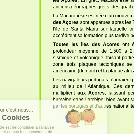
les Açores.
En grec, Macaronésie sign
anciens géographes grecs, désignait des
La Macaronésie est née d'un mouvemen
des Açores
sont apparues après les î
l'île de Santa Maria sur laquelle 
accréditent sa formation plus tardive 
Toutes les îles des Açores
ont é
profondeur moyenne de 1.500 à 2.00
sismique et volcanique, faisant partie
zone trois plaques tectoniques se 
américaine (du nord) et la plaque afric
Les navigateurs portugais n’auraient 
au milieu de l’Atlantique. Ces der
multiplient
aux Açores
, laissant p
humaine dans l’archipel bien avant s
par les portugais et d'autres nationalité