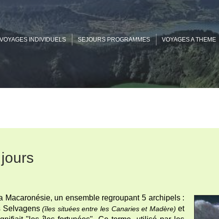
VOYAGES INDIVIDUELS
SEJOURS PROGRAMMES
VOYAGES A THEME
 jours
 la Macaronésie, un ensemble regroupant 5 archipels :
es Selvagens
et
(îles situées entre les Canaries et Madère)